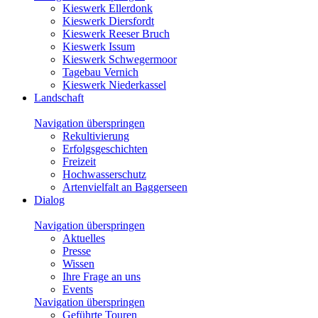
Kieswerk Ellerdonk
Kieswerk Diersfordt
Kieswerk Reeser Bruch
Kieswerk Issum
Kieswerk Schwegermoor
Tagebau Vernich
Kieswerk Niederkassel
Landschaft
Navigation überspringen
Rekultivierung
Erfolgsgeschichten
Freizeit
Hochwasserschutz
Artenvielfalt an Baggerseen
Dialog
Navigation überspringen
Aktuelles
Presse
Wissen
Ihre Frage an uns
Events
Navigation überspringen
Geführte Touren